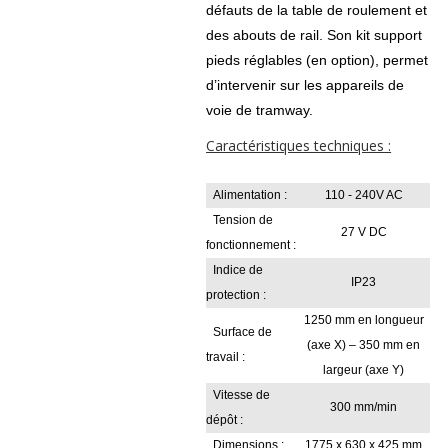
défauts de la table de roulement et
des abouts de rail. Son kit support
pieds réglables (en option), permet
d’intervenir sur les appareils de
voie de tramway.
Caractéristiques techniques :
Alimentation :
110 - 240V AC
Tension de
27 V DC
fonctionnement :
Indice de
IP23
protection :
1250 mm en longueur
Surface de
(axe X) – 350 mm en
travail :
largeur (axe Y)
Vitesse de
300 mm/min
dépôt :
Dimensions :
1775 x 630 x 425 mm